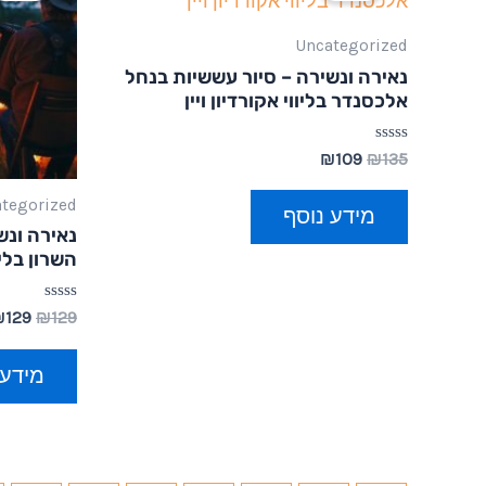
Uncategorized
נאירה ונשירה – סיור עששיות בנחל
אלכסנדר בליווי אקורדיון ויין
דורג
₪
109
₪
135
0
מתוך
tegorized
5
מידע נוסף
נאירה ונש
השרון בליוו
דורג
₪
129
₪
129
0
מתוך
5
מידע 