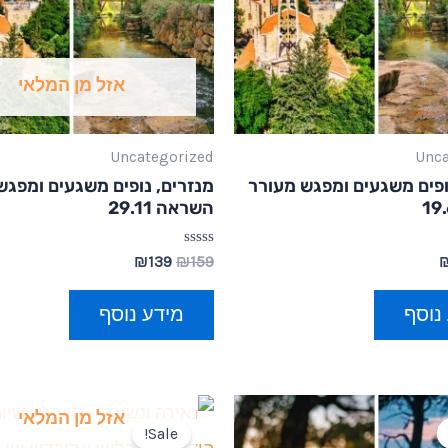
אזל מן המלאי
Uncategorized
Unca
ופים משגעים ומפגש מעורר
מנזרים, נופים משגעים ומפגש
השראה 29.11
דורג
₪
139
₪
159
0
מתוך
5
נוסף
מידע נוסף
אזל מן המלאי
Sale!