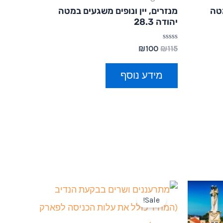
מטה
מנזרים, יין ונופים משגעים במטה
יהודה 28.3
דורג
₪
100
₪
115
0
מתוך
5
מידע נוסף
Sale!