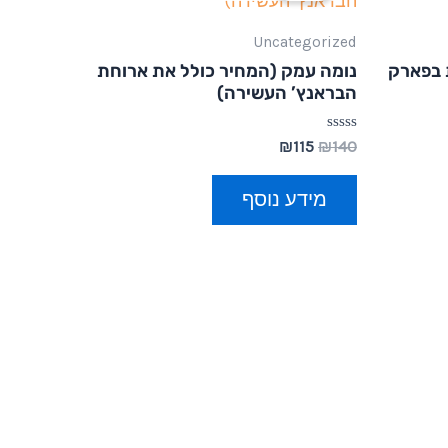
Uncategorized
ת בפארק
נומה עמק (המחיר כולל את ארוחת
הבראנץ’ העשירה)
דורג
₪
115
₪
140
0
מתוך
5
מידע נוסף