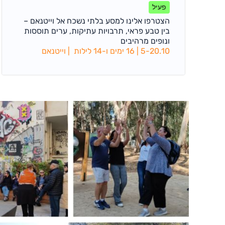
מרתקות בוייטנאם
פעיל
הצטרפו אלינו למסע בלתי נשכח אל וייטנאם –
בין טבע פראי, תרבויות עתיקות, ערים תוססות
ונופים מרהיבים
5-20.10 | 16 ימים ו-14 לילות | וייטנאם