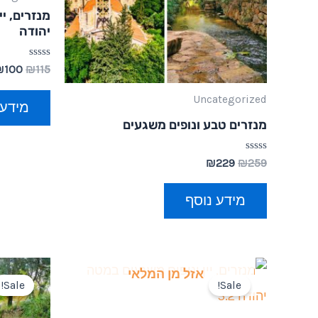
מנזרים, י
יהודה
דורג
₪
100
₪
115
0
מתוך
Uncategorized
5
מידע 
מנזרים טבע ונופים משגעים
דורג
₪
229
₪
259
0
מתוך
5
מידע נוסף
אזל מן המלאי
Sale!
Sale!