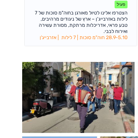
באזרבייג'ן 28.9-5.10
פעיל
הצטרפו אלינו לטיול מאורגן בחוה"מ סוכות של 7
לילות באזרבייג’ן – ארץ של ניגודים מרהיבים,
טבע פראי, אדריכלות מרתקת, מסורת עשירה
ואירוח לבבי.
28.9-5.10 חוה"מ סוכות | 7 לילות | אזרבייג'ן