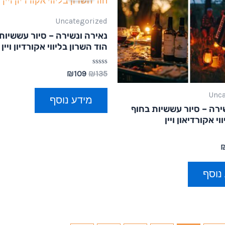
Uncategorized
נאירה ונשירה – סיור עששיו
הוד השרון בליווי אקורדיון ויין
דורג
₪
109
₪
135
0
מתוך
Unca
5
מידע נוסף
ירה – סיור עששיות בחוף
י אקורדיאון ויין
נוסף