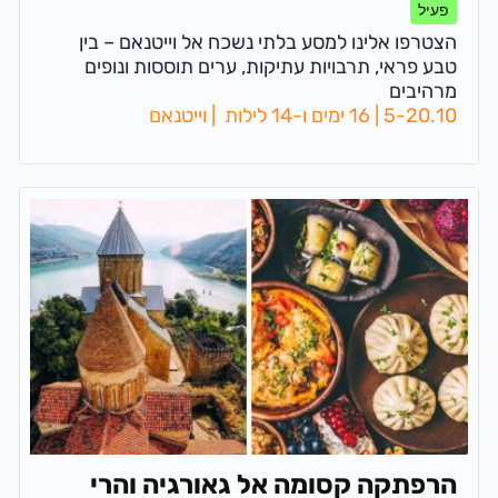
בוייטנאם
פעיל
הצטרפו אלינו למסע בלתי נשכח אל וייטנאם – בין
טבע פראי, תרבויות עתיקות, ערים תוססות ונופים
מרהיבים
5-20.10 | 16 ימים ו-14 לילות | וייטנאם
הרפתקה קסומה אל גאורגיה והרי