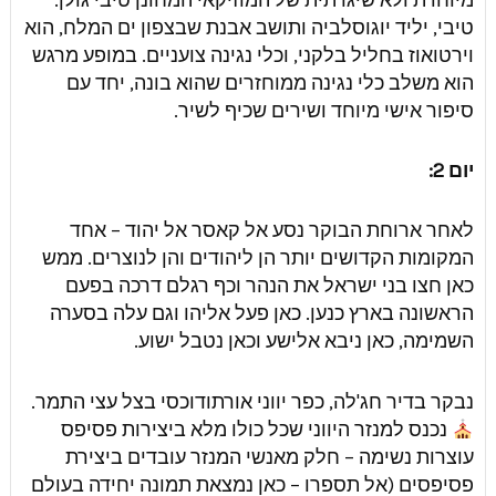
טיבי, יליד יוגוסלביה ותושב אבנת שבצפון ים המלח, הוא
וירטואוז בחליל בלקני, וכלי נגינה צועניים. במופע מרגש
הוא משלב כלי נגינה ממוחזרים שהוא בונה, יחד עם
סיפור אישי מיוחד ושירים שכיף לשיר.
יום 2:
לאחר ארוחת הבוקר נסע אל קאסר אל יהוד – אחד
המקומות הקדושים יותר הן ליהודים והן לנוצרים. ממש
כאן חצו בני ישראל את הנהר וכף רגלם דרכה בפעם
הראשונה בארץ כנען. כאן פעל אליהו וגם עלה בסערה
השמימה, כאן ניבא אלישע וכאן נטבל ישוע.
נבקר בדיר חג'לה, כפר יווני אורתודוכסי בצל עצי התמר.
נכנס למנזר היווני שכל כולו מלא ביצירות פסיפס
עוצרות נשימה – חלק מאנשי המנזר עובדים ביצירת
פסיפסים (אל תספרו – כאן נמצאת תמונה יחידה בעולם