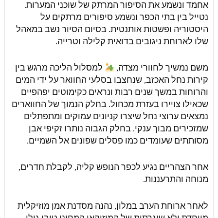
אחמד ונשמע את הסיפור המרתק של שוכני המערות.
נטייל בין בתי הכפר ונשמע סיפורים מרתקים על
היסטוריה ופשטות אותנטית. בסיום הסיור נשב במאהל
שלו לארוחת ניגובים בדואית קלילה וטרייה.
משם נמשיך לחוורי מצדה,
למסלול הליכה מרגש בין
קירות נחל האכזב, שנחצבו בסלעי החוואר על ידי המים
והרוחות במשך שנים רבות ונראים כקימוטים יפהפיים
שכאילו צויירו בעזרת מכחול. בחלק הנמוך של החווארים
נמצאים ערוצי נחל שיצרו קניונים עמוקים ומתפתלים
שמזכירים מבוך ענקי. בחלק הגבוה נותרו זקיפי אבן
מסותתים שעומדים כמו פסלים שפונים אל השמיים.
אחר הצהריים נגיע לכפר הנופש קליה, לקבלת חדרים,
מנוחה והתרעננות.
לאחר ארוחת הערב במלון, נהנה מסדנת אמן מוזיקלית
מיוחדת ולא שיגרתית של המוזיקאי המחונן טיבי גולן.