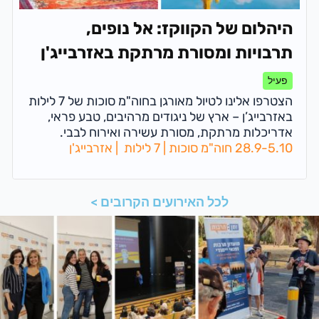
היהלום של הקווקז: אל נופים,
תרבויות ומסורת מרתקת באזרבייג'ן
28.9-5.10
פעיל
הצטרפו אלינו לטיול מאורגן בחוה"מ סוכות של 7 לילות
באזרבייג’ן – ארץ של ניגודים מרהיבים, טבע פראי,
אדריכלות מרתקת, מסורת עשירה ואירוח לבבי.
28.9-5.10 חוה"מ סוכות | 7 לילות | אזרבייג'ן
לכל האירועים הקרובים >